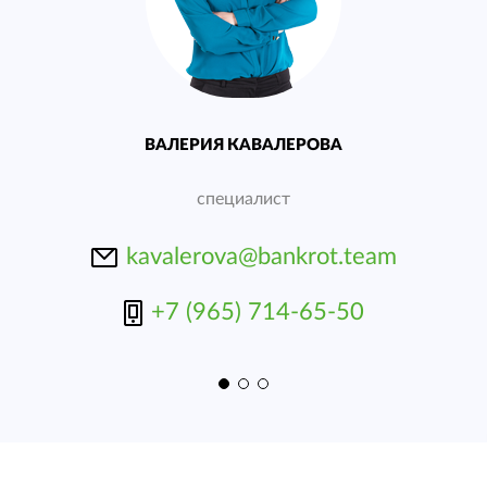
А
ВАЛЕРИЯ КАВАЛЕРОВА
Е
специалист
team
kavalerova@bankrot.team
er
7-77
+7 (965) 714-65-50