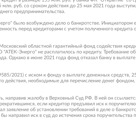
кредит в размере 155 млн. руб. у банка ФК "Открытие" со 
 млн. руб. со сроком действия до 25 мая 2021 года высту
еднего предпринимательства.
ерго" было возбуждено дело о банкротстве. Инициатором 
енность перед кредиторами с учетом полученного кредита 
л Московский областной гарантийный фонд содействия кред
 "АТЕК-Энерго" не расплатилось по кредиту. Требование об
ода. Однако в июне 2021 года фонд отказал банку в выплате 2
9585/2021) с иском к фонду о выплате денежных средств, 25
 что действия, необходимые для перечисление денег фондом
, направив жалобу в Верховный Суд РФ. В ней он ссылаетс
прекратившимся, если кредитор предъявил иск к поручител
л заявление об установлении требований в деле о банкротс
бы направил иск в суд до истечения срока поручительства п
Свернуть