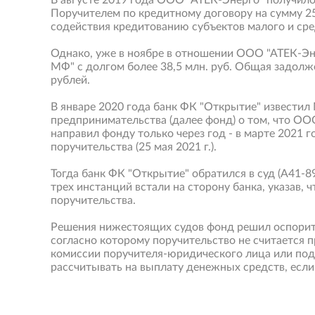
В августе 2019 года ООО "АТЕК-Энерго" получило 
Поручителем по кредитному договору на сумму 25
содействия кредитованию субъектов малого и ср
Однако, уже в ноябре в отношении ООО "АТЕК-Эн
МФ" с долгом более 38,5 млн. руб. Общая задолж
рублей.
В январе 2020 года банк ФК "Открытие" извести
предпринимательства (далее фонд) о том, что ООО
направил фонду только через год - в марте 2021 г
поручительства (25 мая 2021 г.).
Тогда банк ФК "Открытие" обратился в суд (А41-8
трех инстанций встали на сторону банка, указав,
поручительства.
Решения нижестоящих судов фонд решил оспорить
согласно которому поручительство не считается 
комиссии поручителя-юридического лица или пода
рассчитывать на выплату денежных средств, если 